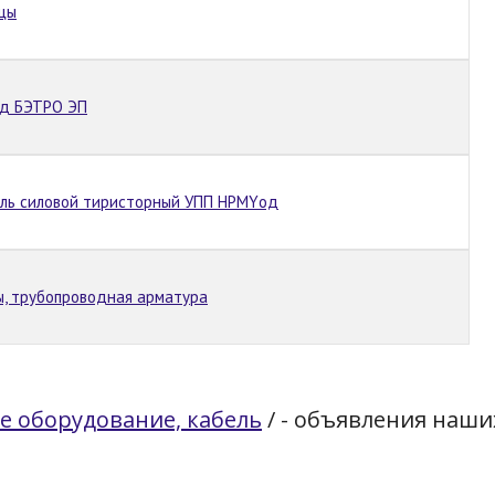
цы
од БЭТРО ЭП
уль силовой тиристорный УПП НРМYод
ы, трубопроводная арматура
е оборудование, кабель
/
- объявления наши