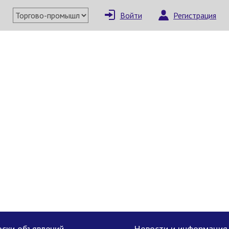
Войти
Регистрация
×
Написать поставщи
Отмена
Отправить сообщение
ски объявлений
Новости и информация