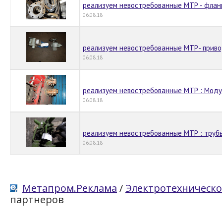
реализуем невостребованные МТР - флан
06.08.18
реализуем невостребованные МТР- прив
06.08.18
реализуем невостребованные МТР : Мод
06.08.18
реализуем невостребованные МТР : труб
06.08.18
Метапром.Реклама
/
Электротехническо
партнеров