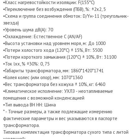
•Класс нагревостойкости изоляции: F(155°C)
•Переключение без возбуждения (ПБВ), %: ±2х2, 5
•Схема и группа соединения обмоток: D/Yн-11 (треугольник-
звезда)
•Уровень шума дB(A): 70
•Охлаждение: Естественное С (AN/AF)
•Высота установки над уровнем моря, м: До 1000
•Потери холостого хода (120°C) ± 15%, Вт: 5500
•Потери короткого замыкания (120°C) ± 10%, Вт: 31100
•Ток lхх, % ±30%: 0, 75
•Габариты трансформатора, мм: 1860*1420*1741
•Колея колес (или опор), мм: 1070*1360
•Вес трансформатора без кожуха ± 10%, кг: 6460
•Климатическое исполнение: УХЛЗ - неотапливаемые
помещения с возможной конденсацией
•Тип вывода ВН НН: Шина
* - Точные размеры, а также подлежащие измерению
фактические параметры и вес указываются в паспорте
трансформатора.
Типовая комплектация трансформатора сухого типа с литой
изоляцией: