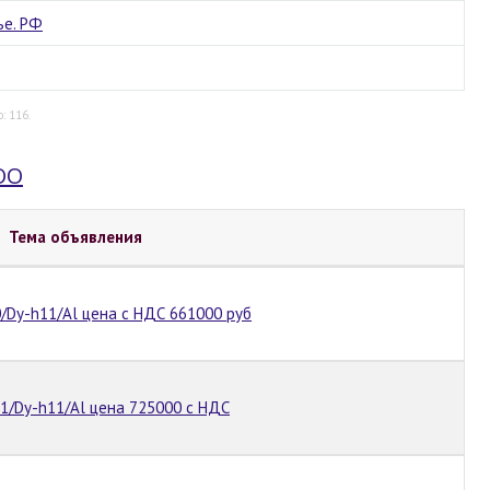
ье. РФ
: 116.
ОО
Тема объявления
/Dy-h11/Al цена с НДС 661000 руб
31/Dy-h11/Al цена 725000 с НДС