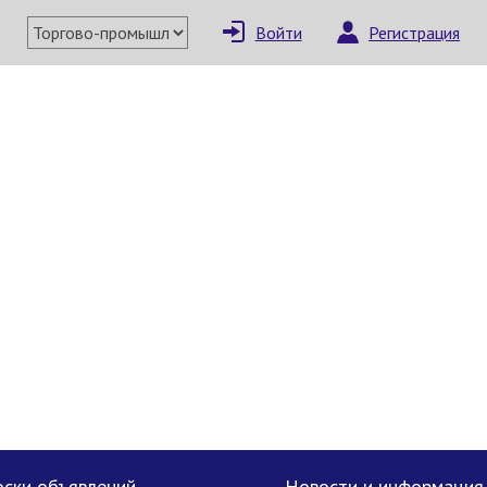
Войти
Регистрация
×
Написать поставщи
Отмена
Отправить сообщение
ски объявлений
Новости и информация