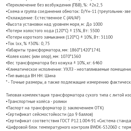
•Переключение без возбуждения (ПБВ), %: ±2х2, 5
•Схема и группа соединения обмоток: D/Yн-11 (треугольник-зве
•Охлаждение: Естественное С (AN/AF)
•Высота установки над уровнем моря, м: До 1000
•Потери холостого хода (120°C) ± 15%, Вт: 5500
•Потери короткого замыкания (120°C) ± 10%, Вт: 31100
•Ток lхх, % ±30%: 0, 75
•Габариты трансформатора, мм: 1860*1420*1741
•Колея колес (или опор), мм: 1070*1360
•Вес трансформатора без кожуха ± 10%, кг: 6460
•Климатическое исполнение: УХЛЗ - неотапливаемые помещени
•Тип вывода ВН НН: Шина
* - Точные размеры, а также подлежащие измерению фактическ
Типовая комплектация трансформатора сухого типа с литой и
•Транспортные колёса - ролики
•Паспорт на трансформатор (с заключением ОТК)
•Сертификат сейсмостойкости (до 9 баллов)
•Сертификат соответствия ГОСТ Р12.1.004-91 «Система станда
•Цифровой блок температурного контроля BWDK-S3206D с терм