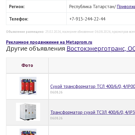
Регион:
Республика Татарстан/
Приволж
Телефон:
+7-913-244-22-44
Объявление размещено
: 25.02.2026, последнее обновление: 06.08.2026, просмотров всего
Рекламное продвижение на Metaprom.ru
Другие объявления
Востокэнерготранс, О
Фото
Сухой трансформатор ТСЛ 400/6/0, 4/IP00
06.08.26
Трансформатор сухой ТСЗЛ 400/6/0, 4/IP
06.08.26