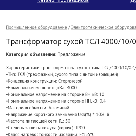
Промышленное оборудование
/
Электротехническое оборудова
Трансформатор сухой ТСЛ 4000/10/0, 
Категория объявления:
Предложение
Характеристики трансформатора сухого типа ТСЛ/4000/10/0.4/D
•Тип: ТСЛ (трехфазный, сухого типа с литой изоляцией)
•Концепция конструкции: Стержневой
•Номинальная мощность, кВа: 4000
•Номинальное напряжение на стороне ВН, кВ: 10
•Номинальное напряжение на стороне НН, кВ: 0.4
•Материал обмотки: Алюминий
•Напряжение короткого замыкания Uкз(%) ± 10%: 8
•Частота питающей сети, Гц: 50
•Степень защиты кожуха (корпус): IP00
•Класс нагревостойкости изоляции: F(155°C)