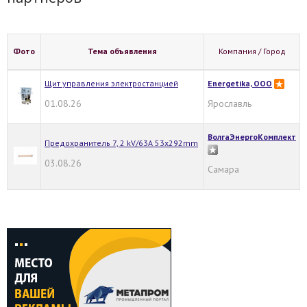
Фото
Тема объявления
Компания / Город
Щит управления электростанцией
Energetika, OOO
01.08.26
Ярославль
ВолгаЭнергоКомплект
Предохранитель 7, 2 kV/63А 53х292mm
03.08.26
Самара