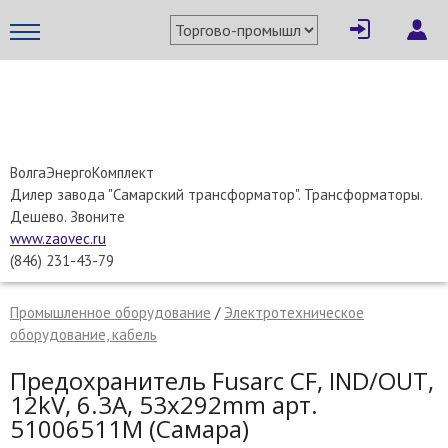
×
Написать поставщику
МЕТАПРОМ - российский торгово-промышленный портал
ВолгаЭнергоКомплект
Дилер завода "Самарский трансформатор". Трансформаторы.
Дешево. Звоните
www.zaovec.ru
(846) 231-43-79
Промышленное оборудование
/
Электротехническое
оборудование, кабель
Предохранитель Fusarc CF, IND/OUT,
12kV, 6.3A, 53х292mm арт.
Отмена
Отправить сообщение
51006511M (Самара)