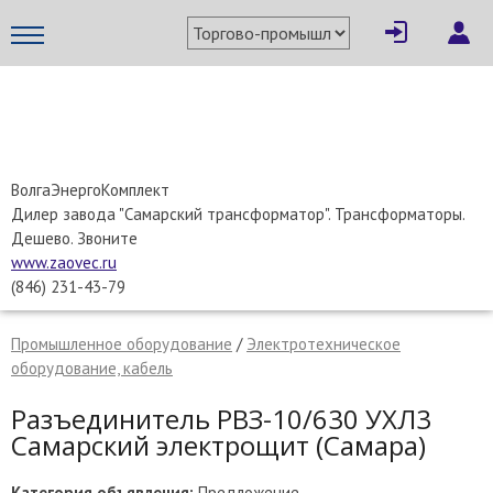
×
Написать поставщику
МЕТАПРОМ - российский торгово-промышленный портал
ВолгаЭнергоКомплект
Дилер завода "Самарский трансформатор". Трансформаторы.
Дешево. Звоните
www.zaovec.ru
(846) 231-43-79
Промышленное оборудование
/
Электротехническое
оборудование, кабель
Разъединитель РВЗ-10/630 УХЛ3
Самарский электрощит (Самара)
Отмена
Отправить сообщение
Категория объявления:
Предложение