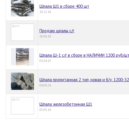
Шпала Ш1 в сборе 400 шт
20.12.18
Продаю шпалы с/г
20.06.18
Шпала Ш-1 с/г в сборе в НАЛИЧИИ 1200 руб/шт
03.04.15
Шпала пропитанная 2 тип, новая и б/у. 1200-3
06.08.26
Шпала железобетонная Ш1
05.05.18