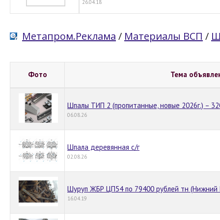
26.04.18
Метапром.Реклама
/
Материалы ВСП
/
Ш
Фото
Тема объявле
Шпалы ТИП 2 (пропитанные, новые 2026г.) – 32
06.08.26
Шпала деревянная с/г
02.08.26
Шуруп ЖБР ЦП54 по 79400 рублей тн (Нижний 
16.04.19