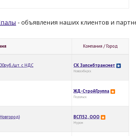
палы
- объявления наших клиентов и партн
ния
Компания / Город
00руб./шт. с НДС
СК Запсибтрансмет
Новосибирск
ЖД-СтройГруппа
Подольск
Новгород)
ВСП52, ООО
Муром