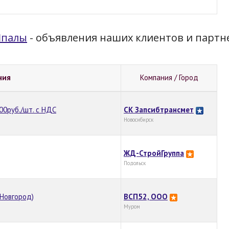
палы
- объявления наших клиентов и партн
ния
Компания / Город
00руб./шт. с НДС
СК Запсибтрансмет
Новосибирск
ЖД-СтройГруппа
Подольск
Новгород)
ВСП52, ООО
Муром