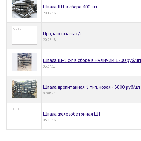
Шпала Ш1 в сборе 400 шт
20.12.18
Продаю шпалы с/г
20.06.18
Шпала Ш-1 с/г в сборе в НАЛИЧИИ 1200 руб/шт
03.04.15
Шпала пропитанная 1 тип, новая - 3800 руб/шт
07.08.26
Шпала железобетонная Ш1
05.05.18