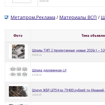
26.04.18
Метапром.Реклама
/
Материалы ВСП
/
Ш
Фото
Тема объявле
Шпалы ТИП 2 (пропитанные, новые 2026г.) – 32
06.08.26
Шпала деревянная с/г
02.08.26
Шуруп ЖБР ЦП54 по 79400 рублей тн (Нижний 
16.04.19