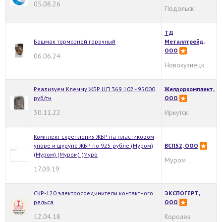
05.08.26
Подольск
ТД
Башмак тормозной горочный
Металлтрейд,
ООО
06.06.24
Новокузнецк
Реализуем Kлeмму ЖБР ЦП 369.102 - 95000
Желдоркомплект,
руб/тн
ООО
30.11.22
Иркутск
Комплект скрепления ЖБР на пластиковом
упоре и шурупе ЖБР по 925 рубле (Муром)
ВСП52, ООО
(Муром) (Муром) (Муро
Муром
17.09.19
СКР-120 электросоединители контактного
ЭКСПОГЕРТ,
рельса
ООО
12.04.18
Королев