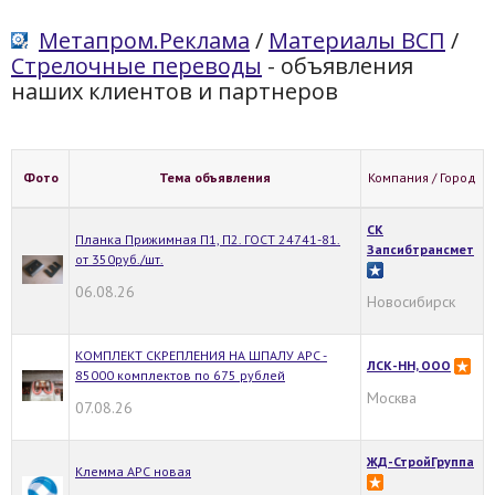
Метапром.Реклама
/
Материалы ВСП
/
Стрелочные переводы
- объявления
наших клиентов и партнеров
Фото
Тема объявления
Компания / Город
СК
Планка Прижимная П1, П2. ГОСТ 24741-81.
Запсибтрансмет
от 350руб./шт.
06.08.26
Новосибирск
КОМПЛЕКТ СКРЕПЛЕНИЯ НА ШПАЛУ АРС -
ЛСК-НН, ООО
85000 комплектов по 675 рублей
Москва
07.08.26
ЖД-СтройГруппа
Клемма АРС новая