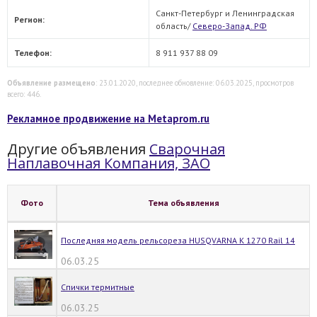
Санкт-Петербург и Ленинградская
Регион:
область/
Северо-Запад. РФ
Телефон:
8 911 937 88 09
Объявление размещено
: 23.01.2020, последнее обновление: 06.03.2025, просмотров
всего: 446.
Рекламное продвижение на Metaprom.ru
Другие объявления
Cварочная
Наплавочная Компания, ЗАО
Фото
Тема объявления
Последняя модель рельсореза НUSQVАRNА К 1270 Rаil 14
06.03.25
Спички термитные
06.03.25