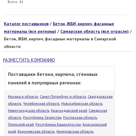
Всего: 41
Каталог поставщиков
/
Бетон, ЖБИ, кирпич, фасадные
материалы (все регионы)
/
Самарская область (все отрасли)
/
Бетон, ЖБИ, кирпич, фасадные материалы в Самарской
области
РАЗМЕСТИТЬ КОМПАНИЮ
Поставщики бетона, кирпича, стеновых
панелей в популярных регионах:
Москва и область
,
Санкт-Петербург и область
,
Свердловская
область
,
Челябинская область
,
Новосибирская область
,
Нижегородская область
,
Краснодарский край
,
Самарская
область
,
Республика Татарстан
,
Ростовская область
,
Пермский край
,
Республика Башкортостан
,
Красноярский
край
,
Воронежская область
,
Кемеровская область
,