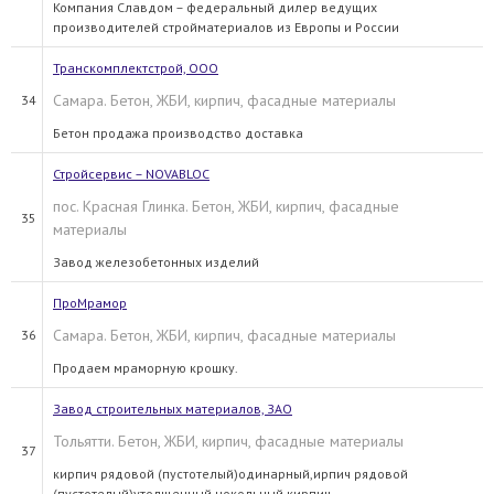
Компания Славдом – федеральный дилер ведущих
производителей стройматериалов из Европы и России
Транскомплектстрой, ООО
Cамара. Бетон, ЖБИ, кирпич, фасадные материалы
34
Бетон продажа производство доставка
Стройсервис – NOVABLOC
пос. Красная Глинка. Бетон, ЖБИ, кирпич, фасадные
35
материалы
Завод железобетонных изделий
ПроМрамор
Самара. Бетон, ЖБИ, кирпич, фасадные материалы
36
Продаем мраморную крошку.
Завод строительных материалов, ЗАО
Тольятти. Бетон, ЖБИ, кирпич, фасадные материалы
37
кирпич рядовой (пустотелый)одинарный,ирпич рядовой
(пустотелый)утолщенный,цокольный кирпич