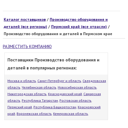
Каталог поставщиков
/
Производство оборудования и
деталей (все регионы)
/
Пермский край (все отрасли)
/
Производство оборудования и деталей в Пермском крае
РАЗМЕСТИТЬ КОМПАНИЮ
Поставщики Производство оборудования и
деталей в популярных регионах:
Москва и область
,
Санкт-Петербург и область
,
Свердловская
область
,
Челябинская область
,
Новосибирская область
,
Нижегородская область
,
Краснодарский край
,
Самарская
область
,
Республика Татарстан
,
Ростовская область
,
Пермский край
,
Республика Башкортостан
,
Красноярский
край
,
Воронежская область
,
Кемеровская область
,