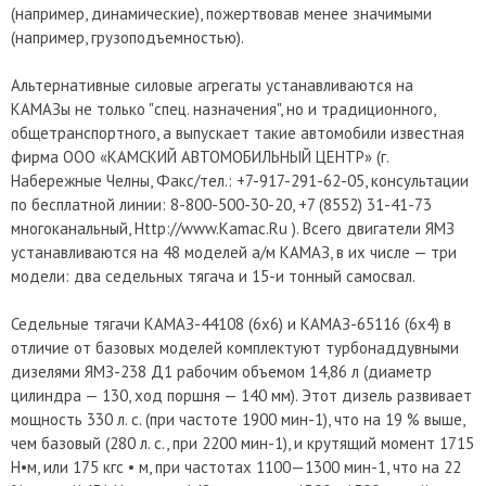
(например, динамические), пожертвовав менее значимыми
(например, грузоподъемностью).
Альтернативные силовые агрегаты устанавливаются на
КАМАЗы не только "спец. назначения", но и традиционного,
общетранспортного, а выпускает такие автомобили известная
фирма ООО «КАМСКИЙ АВТОМОБИЛЬНЫЙ ЦЕНТР» (г.
Набережные Челны, Факс/тел.: +7-917-291-62-05, консультации
по бесплатной линии: 8-800-500-30-20, +7 (8552) 31-41-73
многоканальный, Http://www.Kamac.Ru ). Всего двигатели ЯМЗ
устанавливаются на 48 моделей а/м КАМАЗ, в их числе — три
модели: два седельных тягача и 15-и тонный самосвал.
Седельные тягачи КАМАЗ-44108 (6х6) и КАМАЗ-65116 (6x4) в
отличие от базовых моделей комплектуют турбонаддувными
дизелями ЯМЗ-238 Д1 рабочим объемом 14,86 л (диаметр
цилиндра — 130, ход поршня — 140 мм). Этот дизель развивает
мощность 330 л. с. (при частоте 1900 мин-1), что на 19 % выше,
чем базовый (280 л. с., при 2200 мин-1), и крутящий момент 1715
Н•м, или 175 кгс • м, при частотах 1100—1300 мин-1, что на 22