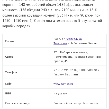
поршня — 140 мм, рабочий объем 14,86 л), развивающим
мощность (176 кВт, или 240 л. с., при 2100 мин-1) и на 16 %
более высокий крутящий момент (883 Н • м, или 90 кгс-м, при
1250—1450 мин-1). С этим двигателем вместо 5-ступенчатой
коробки передач
Россия /
Республика
Регион
Татарстан
/
Набережные Челны
РТ г. Набережные Челны,
Адрес
Промкомзона, Производственный
проезд 45
+7-917-291-62-05, 8-800-500-30-20
Телефон
(звонок бесплатн
Сайт
www.kamac.ru
ИНН
Не указан
Контактное лицо
Соколов Александр Николаевич