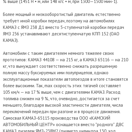
% выше (1451 Н • м, или 148 кгс • м, при 1300—1500 мин-1).
Более мощный и низкооборотистый двигатель естественно
требует иной коробки передач, поэтому на автомобилях
КАМАЗ с ЯМЗ 238 Д1 вместо 5-ступенчатой коробки передач
ЯМЗ 236 устанавливают десятиступенчатую КПП 152 (ОАО
КАМАЗ).
Автомобили с таким двигателем немного тяжелее своих
прототипов: КАМАЗ 44108 — на 215 кг, а КАМАЗ 65116 — на 210
кг, что вынуждает соответственно снижать разрешенную
полную массу буксируемых ими полуприцепов, однако
эксплуатационные показатели автопоездов в итоге становятся
более высокими. Так, max скорость этих тягачей составляет
105 км/ч — на 17 % выше, чем с двигателями КАМАЗ. Расход
топлива снижен на 9 %, что, очевидно, достигается за счет
меньшего, благодаря высокой эластичности двигателя, числа
переключений передач при разгоне и в процессе движения.
Самосвал КАМАЗ-65115 производства ООО «КАМСКИЙ
АВТОМОБИЛЬНЫЙ ЦЕНТР» оснащается вместо "родного" ДВС
КАМАЗ дизелем ЯМЗ-238М2 (диаметр цилиндра 130, ход