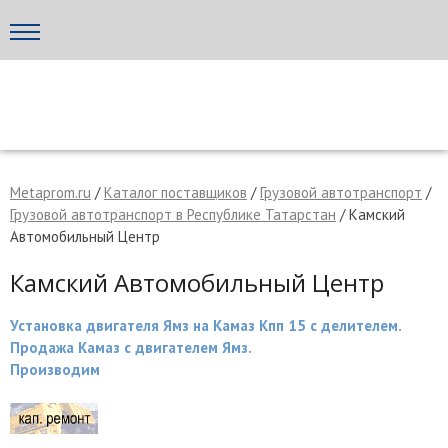
Написать поставщику
МЕТАПРОМ - российский торгово-промышленный портал
Metaprom.ru
/
Каталог поставщиков
/
Грузовой автотранспорт
/
Грузовой автотранспорт в Республике Татарстан
/ Камский
Автомобильный Центр
Камский Автомобильный Центр
Установка двигателя Ямз на Камаз Кпп 15 с делителем.
Продажа Камаз с двигателем Ямз.
Производим
Отмена
Отправить сообщение