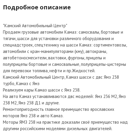
Подробное описание
"Камский Автомобильный Центр"
Продаем грузовые автомобили Камаз: самосвалы, бортовые и
тягачи, шасси для установки различного оборудования и
спецнадстроек, спецтехнику на шасси Камаз: сортиментовозы,
автомобили с кран-манипуляторами (кму), автокраны,
автобетоносмесители, вахтовки, фургоны, прицепы и
полуприцепы бортовые и самосвальные, полуприцепы-цистерны
для перевозки топлива, нефти и пр.Жидкостей.
Камский Автомобильный Центр, Камаз шасси с двс Ямз 238
турбо, Камаз с Ямз
Реализуем кары Камаз шасси с Ямз 238.
На авто Камаз устанавливаются двс моделей: Ямз 236 М2, Ямз
238 М2, Ямз 238 Д1 и другие.
Ремонтопригодность главное преимущество ярославских
моторов Ямз 238 и авто Камаз.
Моторы ЯМЗ 238 на практике доказали своё приемущество над
другими российскими моделями дизельных двигателей.