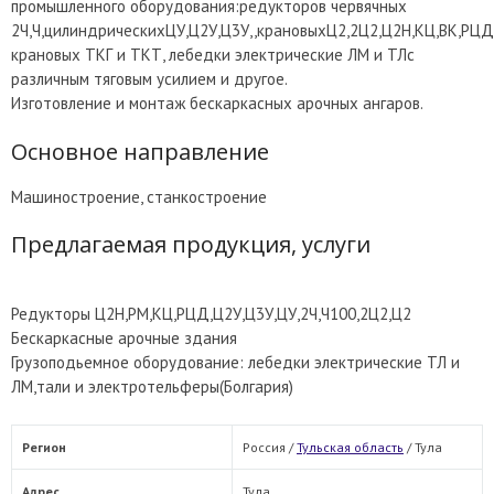
промышленного оборудования:редукторов червячных
2Ч,Ч,цилиндрическихЦУ,Ц2У,Ц3У,,крановыхЦ2,2Ц2,Ц2Н,КЦ,ВК,РЦД
крановых ТКГ и ТКТ, лебедки электрические ЛМ и ТЛс
различным тяговым усилием и другое.
Изготовление и монтаж бескаркасных арочных ангаров.
Основное направление
Машиностроение, станкостроение
Предлагаемая продукция, услуги
Редукторы Ц2Н,РМ,КЦ,РЦД,Ц2У,Ц3У,ЦУ,2Ч,Ч100,2Ц2,Ц2
Бескаркасные арочные здания
Грузоподьемное оборудование: лебедки электрические ТЛ и
ЛМ,тали и электротельферы(Болгария)
Регион
Россия /
Тульская область
/
Тула
Адрес
Тула