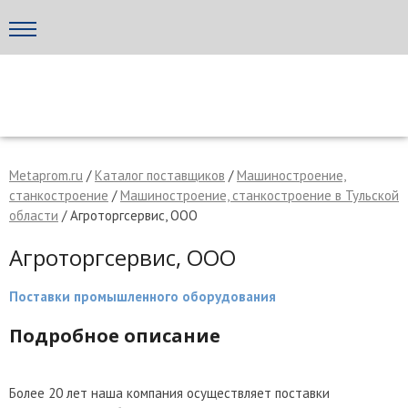
Написать поставщику
МЕТАПРОМ - российский торгово-промышленный портал
Metaprom.ru
/
Каталог поставщиков
/
Машиностроение,
станкостроение
/
Машиностроение, станкостроение в Тульской
области
/ Агроторгсервис, ООО
Агроторгсервис, ООО
Поставки промышленного оборудования
Подробное описание
Отмена
Отправить сообщение
Более 20 лет наша компания осуществляет поставки