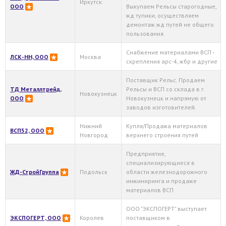
Иркутск
ООО
Выкупаем Рельсы старогодные,
жд тупики, осуществляем
демонтаж жд путей не общего
пользования.
Снабжение материалами ВСП -
ЛСК-НН, ООО
Москва
скрепления арс-4, жбр и другие
Поставщик Рельс. Продаем
ТД Металлтрейд,
Рельсы и ВСП со склада в г.
Новокузнецк
ООО
Новокузнецк и напрямую от
заводов изготовителей.
Нижний
Купля/Продажа материалов
ВСП52, ООО
Новгород
верхнего строения путей
Предприятие,
специализирующиеся в
ЖД-СтройГруппа
Подольск
области железнодорожного
инжиниринга и продаже
материалов ВСП
ООО "ЭКСПОГЕРТ" выступает
ЭКСПОГЕРТ, ООО
Королев
поставщиком в