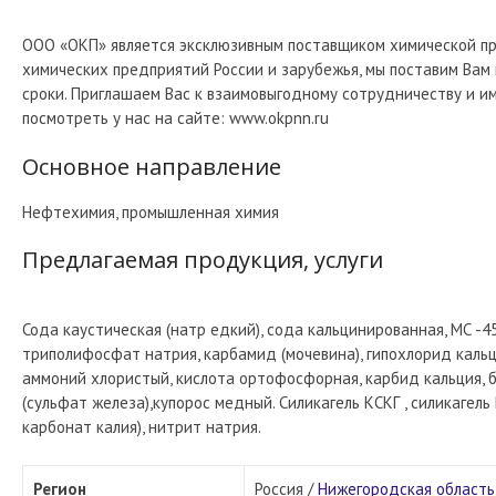
ООО «ОКП» является эксклюзивным поставщиком химической пр
химических предприятий России и зарубежья, мы поставим Ва
сроки. Приглашаем Вас к взаимовыгодному сотрудничеству и и
посмотреть у нас на сайте: www.okpnn.ru
Основное направление
Нефтехимия, промышленная химия
Предлагаемая продукция, услуги
Сода каустическая (натр едкий), сода кальцинированная, МС -
триполифосфат натрия, карбамид (мочевина), гипохлорид кальц
аммоний хлористый, кислота ортофосфорная, карбид кальция, бу
(сульфат железа),купорос медный. Силикагель КСКГ , силикагел
карбонат калия), нитрит натрия.
Регион
Россия /
Нижегородская область