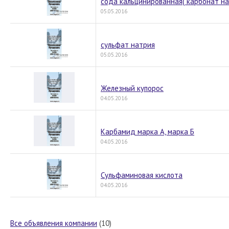
сода кальцинированная( карбонат на
05.05.2016
сульфат натрия
05.05.2016
Железный купорос
04.05.2016
Карбамид марка А, марка Б
04.05.2016
Сульфаминовая кислота
04.05.2016
Все объявления компании
(10)