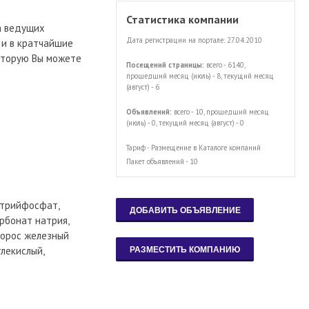
Статистика компании
а ведущих
Дата регистрации на портале: 27.04.2010
 и в кратчайшие
которую Вы можете
Посещений страницы:
всего - 6140,
прошедший месяц (июль) - 8, текущий месяц
(август) - 6
Объявлений:
всего - 10, прошедший месяц
(июль) - 0, текущий месяц (август) - 0
Тариф - Размещение в Каталоге компаний
Пакет объявлений - 10
атрийфосфат,
рбонат натрия,
упорос железный
глекислый,