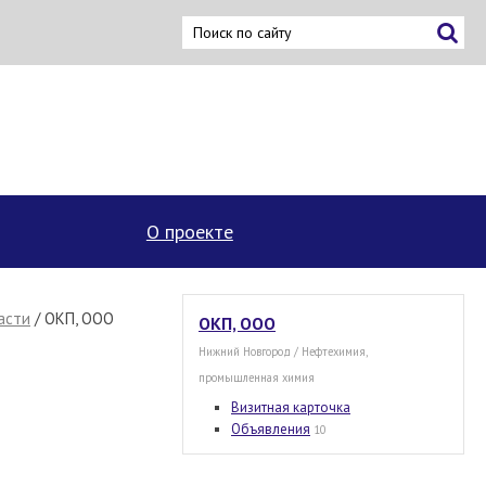
×
О проекте
асти
/ ОКП, ООО
ОКП, ООО
Нижний Новгород / Нефтехимия,
промышленная химия
Визитная карточка
Объявления
10