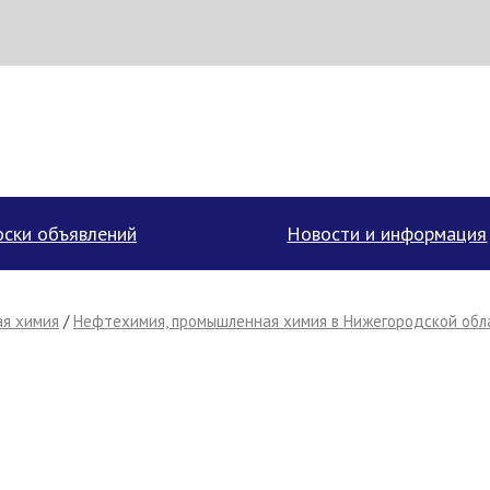
аписать поставщику
ски объявлений
Новости и информация
я химия
/
Нефтехимия, промышленная химия в Нижегородской обл
Отмена
Отправить сообщение