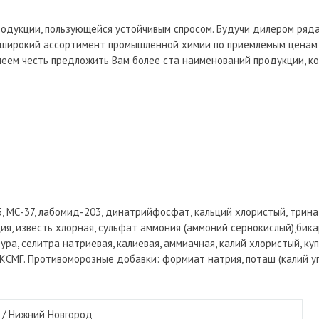
одукции, пользующейся устойчивым спросом. Будучи дилером ряд
м широкий ассортимент промышленной химии по приемлемым ценам
меем честь предложить Вам более ста наименований продукции, 
45, МС-37, лабомид-203, динатрийфосфат, кальций хлористый, трин
ия, известь хлорная, сульфат аммония (аммоний сернокислый),бика
ра, селитра натриевая, калиевая, аммиачная, калий хлористый, к
ь КСМГ. Противоморозные добавки: формиат натрия, поташ (калий у
/
Нижний Новгород