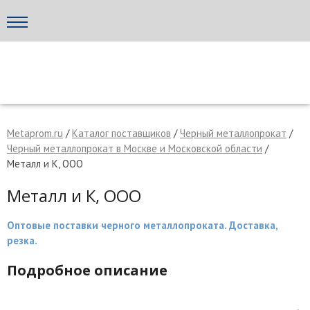
Написать поставщику
МЕТАПРОМ - российский торгово-промышленный портал
Metaprom.ru
/
Каталог поставщиков
/
Черный металлопрокат
/
Черный металлопрокат в Москве и Московской области
/
Металл и К, ООО
Металл и К, ООО
Оптовые поставки черного металлопроката. Доставка,
резка.
Подробное описание
Отмена
Отправить сообщение