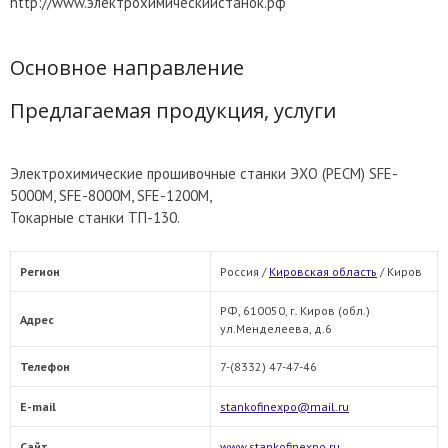
http://www.электрохимическийстанок.рф
Основное направление
Предлагаемая продукция, услуги
Электрохимические прошивочные станки ЭХО (PECM) SFE-
5000M, SFE-8000M, SFE-1200M,
Токарные станки ТП-130.
Регион
Россия /
Кировская область
/
Киров
РФ, 610050, г. Киров (обл.)
Адрес
ул.Менделеева, д.6
Телефон
7-(8332) 47-47-46
E-mail
stankofinexpo@mail.ru
Сайт
www.stankofinexpo.ru