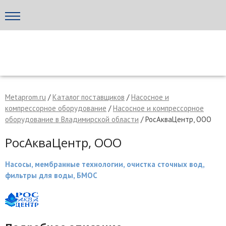
Написать поставщику
МЕТАПРОМ - российский торгово-промышленный портал
Metaprom.ru
/
Каталог поставщиков
/
Насосное и
компрессорное оборудование
/
Насосное и компрессорное
оборудование в Владимирской области
/ РосАкваЦентр, ООО
РосАкваЦентр, ООО
Насосы, мембранные технологии, очистка сточных вод,
фильтры для воды, БМОС
Отмена
Отправить сообщение