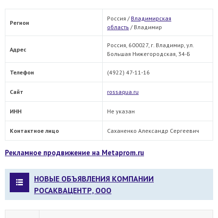
Россия /
Владимирская
Регион
область
/
Владимир
Россия, 600027, г. Владимир, ул.
Адрес
Большая Нижегородская, 34-Б
Телефон
(4922) 47-11-16
Сайт
rossaqua.ru
ИНН
Не указан
Контактное лицо
Саханенко Александр Сергеевич
Рекламное продвижение на Metaprom.ru
НОВЫЕ ОБЪЯВЛЕНИЯ КОМПАНИИ
РОСАКВАЦЕНТР, ООО