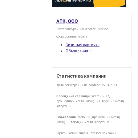
АПК, ООО
Екатеринбург / Электротехническое
оборудование, кабель
Визитная карточка
Объявления
11
Статистика компании
Дата регистрации на портале: 25.04.2011
Посещений страницы:
всего - 8522,
прошедший месяц (июль) - 21, текущий месяц
(август) - 5
Объявлений:
всего - 11, прошедший месяц
(июль) - 0, текущий месяц (август) - 8
Тариф - Размещение в Каталоге компаний