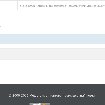
Дилер завода "Самарский трансформатор". Трансформаторы. Дешево. Звонит
5
© 2000-2026
Metaprom.ru
- торгово-промышленный портал