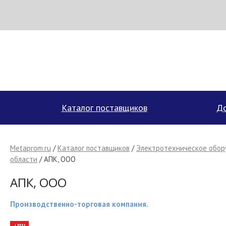
Н
МЕТАПРОМ - российский торгово-промышленный портал
Каталог поставщиков
До
Metaprom.ru
/
Каталог поставщиков
/
Электротехническое обор
области
/ АПК, ООО
АПК, ООО
Производственно-торговая компания.