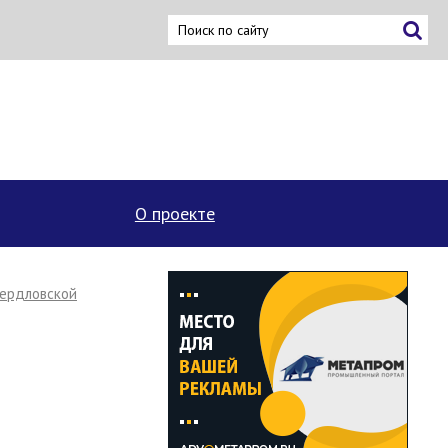
×
О проекте
вердловской