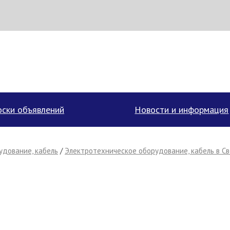
аписать поставщику
ски объявлений
Новости и информация
удование, кабель
/
Электротехническое оборудование, кабель в С
Отмена
Отправить сообщение