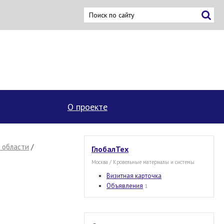
×
О проекте
 области
/
ГлобалТех
Москва / Кровельные материалы и системы
Визитная карточка
Объявления
1