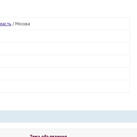
бласть
/
Москва
Тема объявления