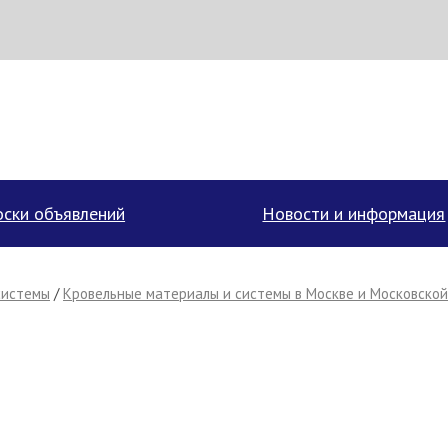
аписать поставщику
ски объявлений
Новости и информация
системы
/
Кровельные материалы и системы в Москве и Московской
Отмена
Отправить сообщение