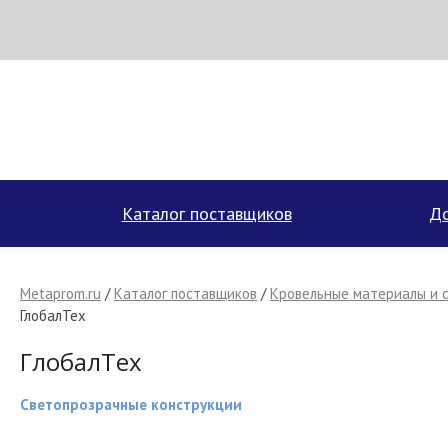
Н
МЕТАПРОМ - российский торгово-промышленный портал
Каталог поставщиков
До
Metaprom.ru
/
Каталог поставщиков
/
Кровельные материалы и 
ГлобалТех
ГлобалТех
Светопрозрачные конструкции