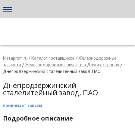
Написать поставщику
МЕТАПРОМ - российский торгово-промышленный портал
Metaprom.ru
/
Каталог поставщиков
/
Железнодорожные
запчасти
/
Железнодорожные запчасти в Других странах
/
Днепродзержинский сталелитейный завод, ПАО
Днепродзержинский
сталелитейный завод, ПАО
принимает заказы
Подробное описание
Отмена
Отправить сообщение