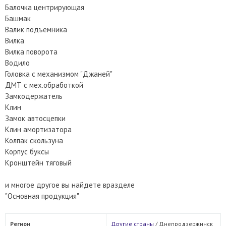
Балочка центрирующая
Башмак
Валик подъемника
Вилка
Вилка поворота
Водило
Головка с механизмом "Джаней"
ДМТ с мех.обработкой
Замкодержатель
Клин
Замок автосцепки
Клин амортизатора
Колпак скользуна
Корпус буксы
Кронштейн тяговый
и многое другое вы найдете вразделе
"Основная продукция"
Регион
Другие страны
/
Днепродзержинск