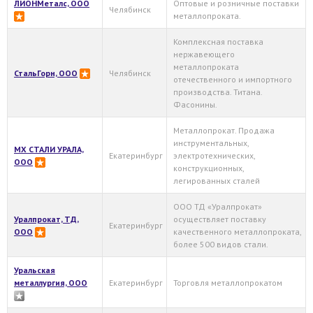
ЛИОНМеталс, ООО
Оптовые и розничные поставки
Челябинск
металлопроката.
Комплексная поставка
нержавеющего
металлопроката
СтальГорн, ООО
Челябинск
отечественного и импортного
производства. Титана.
Фасонины.
Металлопрокат. Продажа
инструментальных,
МХ СТАЛИ УРАЛА,
Екатеринбург
электротехнических,
ООО
конструкционных,
легированных сталей
ООО ТД «Уралпрокат»
Уралпрокат, ТД,
осуществляет поставку
Екатеринбург
ООО
качественного металлопроката,
более 500 видов стали.
Уральская
металлургия, ООО
Екатеринбург
Торговля металлопрокатом