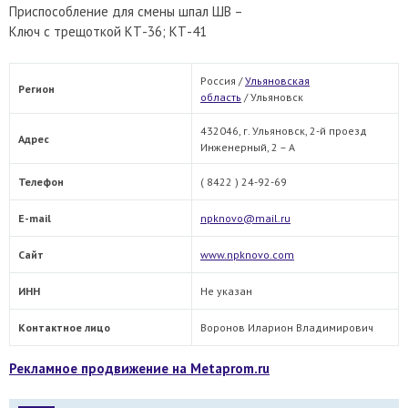
Приспособление для смены шпал ШВ –
Ключ с трещоткой КТ-36; КТ-41
Россия /
Ульяновская
Регион
область
/
Ульяновск
432046, г. Ульяновск, 2-й проезд
Адрес
Инженерный, 2 – А
Телефон
( 8422 ) 24-92-69
E-mail
npknovo@mail.ru
Сайт
www.npknovo.com
ИНН
Не указан
Контактное лицо
Воронов Иларион Владимирович
Рекламное продвижение на Metaprom.ru