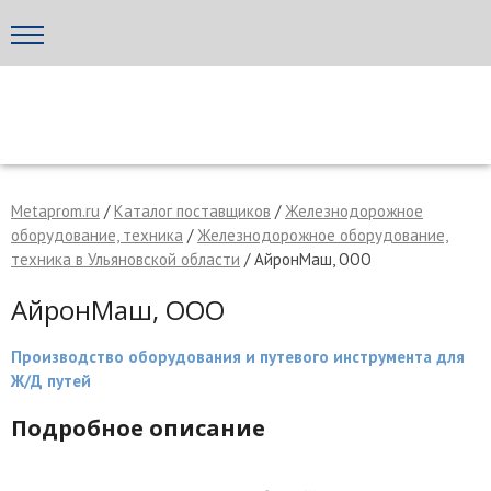
Написать поставщику
МЕТАПРОМ - российский торгово-промышленный портал
Metaprom.ru
/
Каталог поставщиков
/
Железнодорожное
оборудование, техника
/
Железнодорожное оборудование,
техника в Ульяновской области
/ АйронМаш, ООО
АйронМаш, ООО
Производство оборудования и путевого инструмента для
Ж/Д путей
Подробное описание
Отмена
Отправить сообщение