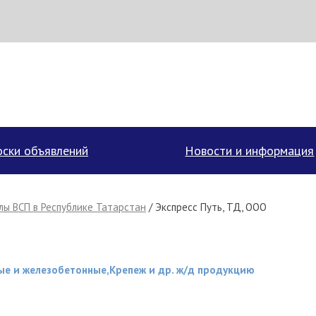
аписать поставщику
ски объявлений
Новости и информация
ы ВСП в Республике Татарстан
/ Экспресс Путь, ТД, ООО
ые и железобетонные,Крепеж и др. ж/д продукцию
Отмена
Отправить сообщение