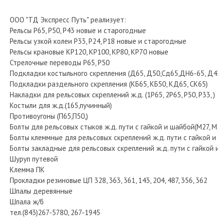
ООО "ТД Экспресс Путь" реализует:
Рельсы Р65, Р50, Р43 новые и старогодные
Рельсы узкой колеи Р33, Р24, Р18 новые и старогодные
Рельсы крановые КР120, КР100, КР80, КР70 новые
Стрелочные переводы Р65, Р50
Подкладки костыльного скрепления (Д65, Д50,Сд65,ДН6-65, Д4
Подкладки раздельного скрепления (КБ65, КБ50, КД65, СК65)
Накладки для рельсовых скреплений ж.д. (1Р65, 2Р65, Р50, Р33, )
Костыли для ж.д.(165,пучинный)
Противоугоны (П65,П50,)
Болты для рельсовых стыков ж.д. пути с гайкой и шайбой(М27, М2
Болты клеммные для рельсовых скреплений ж.д. пути с гайкой 
Болты закладные для рельсовых скреплений ж.д. пути с гайкой
Шуруп путевой
Клемма ПК
Прокладки резиновые ЦП 328, 363, 361, 143, 204, 487, 356, 362
Шпалы деревянные
Шпала ж/б
тел.(843)267-5780, 267-1945