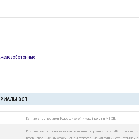
и железобетонные
ЕРИАЛЫ ВСП
Комплексные поставки Рельс широкой и узкой колеи и МВСП.
Комплексная поставка материалов верхнего строения пути (МВСП) новые, бу,
восстановленные. Выкупаем Рельсы старогодные, жд тупики, осуществляем 