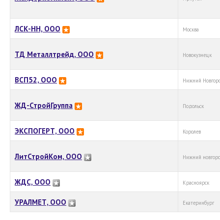
ЛСК-НН, ООО
Москва
ТД Металлтрейд, ООО
Новокузнецк
ВСП52, ООО
Нижний Новгор
ЖД-СтройГруппа
Подольск
ЭКСПОГЕРТ, ООО
Королев
ЛитСтройКом, ООО
Нижний новгор
ЖДС, ООО
Красноярск
УРАЛМЕТ, ООО
Екатеринбург