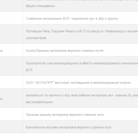
общего пользования.
Снабжение материалами ВСП - скрепления арс-4, жбр и другие
Поставщик Рельс. Продаем Рельсы и ВСП со склада в г. Новокузнецк и напря
изготовителей.
од
Купля/Продажа материалов верхнего строения путей
Предприятие, специализирующиеся в области железнодорожного инжинирин
ВСП
ООО "ЭКСПОГЕРТ" выступает поставщиком в железнодорожной отросли.
комплектует из наличия и под заказ любыми материалы всп - новыми, бу, ре
од
восстановленными.
Продажа рельсов, материалов верхнего строения пути.
Комплексные поставки материалов верхнего строения пути