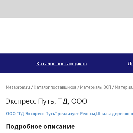
Н
МЕТАПРОМ - российский торгово-промышленный портал
Каталог поставщиков
До
Metaprom.ru
/
Каталог поставщиков
/
Материалы ВСП
/
Материал
Экспресс Путь, ТД, ООО
ООО "ТД Экспресс Путь" реализует Рельсы,Шпалы деревянн
Подробное описание