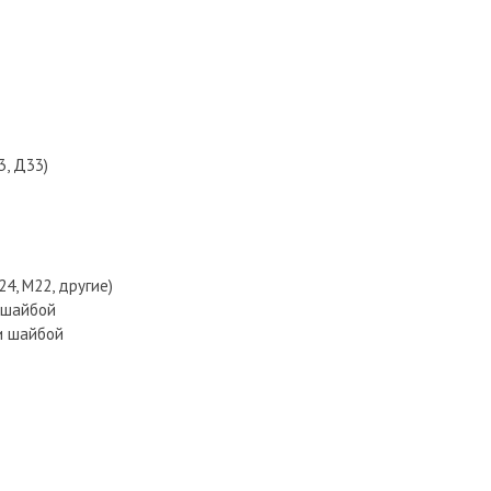
3, Д33)
4, М22, другие)
и шайбой
 и шайбой