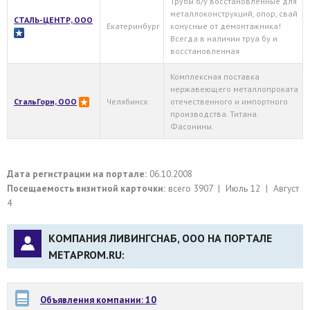
Трубы б/у восстановленные для
металлоконструкций, опор, свай
СТАЛЬ-ЦЕНТР, ООО
Екатеринбург
конусные от демонтажника!
Всегда в наличии труа бу и
восстановленная
Комплексная поставка
нержавеющего металлопроката
СтальГорн, ООО
Челябинск
отечественного и импортного
производства. Титана.
Фасонины.
Дата регистрации на портале:
06.10.2008
Посещаемость визитной карточки:
всего 3907 | Июль 12 | Август
4
КОМПАНИЯ ЛИВИНГСНАБ, ООО НА ПОРТАЛЕ
METAPROM.RU:
Объявления компании: 10