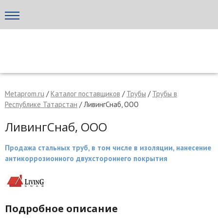
Написать поставщику
МЕТАПРОМ - российский торгово-промышленный портал
Metaprom.ru
/
Каталог поставщиков
/
Трубы
/
Трубы в
Республике Татарстан
/ ЛивингСнаб, ООО
ЛивингСнаб, ООО
Продажа стальных труб, в том числе в изоляции, нанесение
антикоррозионного двухстороннего покрытия
Отмена
Отправить сообщение
Подробное описание