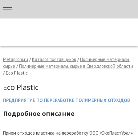
Написать поставщику
МЕТАПРОМ - российский торгово-промышленный портал
Metaprom.ru
/
Каталог поставщиков
/
Полимерные материалы,
сырье
/
Полимерные материалы, сырье в Свердловской области
/ Eco Plastic
Eco Plastic
ПРЕДПРИЯТИЕ ПО ПЕРЕРАБОТКЕ ПОЛИМЕРНЫХ ОТХОДОВ
Подробное описание
Отмена
Отправить сообщение
Прием отходов пластика на переработку ООО «ЭкоПластУрал».