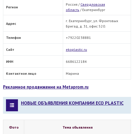
Россия /
Свердловская
Регион
область
/
Екатеринбург
г. Екатеринбург, ул. Фронтовых
Адрес
Бригад, д. 31, офис 520.
Телефон
+79220238881
Сайт
ekoplastic.ru
ИНН
6686122184
Контактное лицо
Марина
Рекламное продвижение на Metaprom.ru
НОВЫЕ ОБЪЯВЛЕНИЯ КОМПАНИИ ECO PLASTIC
Фото
Тема объявления