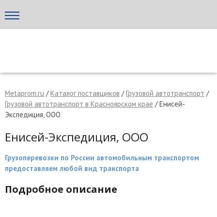
Написать поставщику
МЕТАПРОМ - российский торгово-промышленный портал
Metaprom.ru
/
Каталог поставщиков
/
Грузовой автотранспорт
/
Грузовой автотранспорт в Красноярском крае
/ Енисей-
Экспедиция, ООО
Енисей-Экспедиция, ООО
Грузоперевозки по России автомобильным транспортом
предоставляем любой вид транспорта
Подробное описание
Отмена
Отправить сообщение