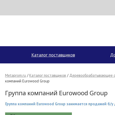
Н
МЕТАПРОМ - российский торгово-промышленный портал
Каталог поставщиков
До
Metaprom.ru
/
Каталог поставщиков
/
Деревообрабатывающее 
компаний Eurowood Group
Группа компаний Eurowood Group
Группа компаний Eurowood Group занимается продажей б/