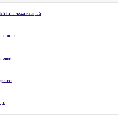
ck 56см с механизацией
а LEDINEK
dromat
идромат
1KE