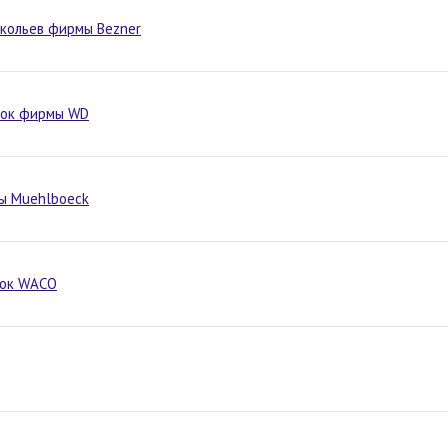
 кольев фирмы Bezner
нок фирмы WD
ы Muehlboeck
нок WACO