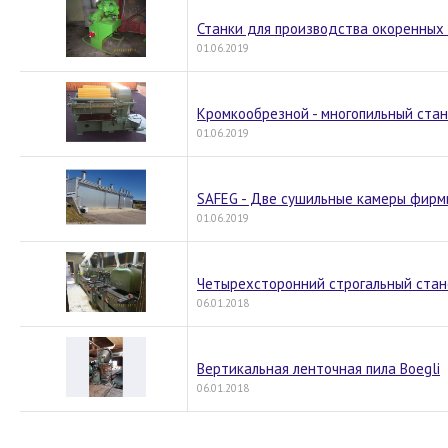
Станки для производства окоренных
01.06.2019
Кромкообрезной - многопильный ста
01.06.2019
SAFEG - Две сушильные камеры фирм
01.06.2019
Четырехсторонний строгальный ста
06.01.2018
Вертикальная ленточная пила Boegli
06.01.2018