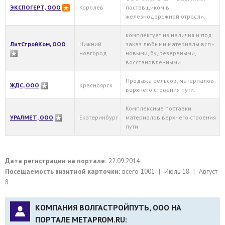
ЭКСПОГЕРТ, ООО
Королев
поставщиком в
железнодорожной отросли.
комплектует из наличия и под
ЛитСтройКом, ООО
Нижний
заказ любыми материалы всп -
новгород
новыми, бу, резервными,
восстановленными.
Продажа рельсов, материалов
ЖДС, ООО
Красноярск
верхнего строения пути.
Комплексные поставки
УРАЛМЕТ, ООО
Екатеринбург
материалов верхнего строения
пути
Дата регистрации на портале:
22.09.2014
Посещаемость визитной карточки:
всего 1001 | Июль 18 | Август
8
КОМПАНИЯ ВОЛГАСТРОЙПУТЬ, ООО НА
ПОРТАЛЕ METAPROM.RU: