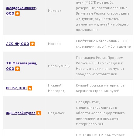
пути (МВСП) новые, бу,
Желдоркомплект,
резервные, восстановленные.
Иркутск
ООО
Выкупаем Рельсы старогодные,
жд тупики, осуществляем
демонтаж жд путей не общего
пользования.
Снабжение материалами ВСП -
ЛСК-НН, ООО
Москва
скрепления арс-4, жбр и другие
Поставщик Рельс. Продаем
ТД Металлтрейд,
Рельсы и ВСП со склада в г.
Новокузнецк
ООО
Новокузнецк и напрямую от
заводов изготовителей.
Нижний
Купля/Продажа материалов
ВСП52, ООО
Новгород
верхнего строения путей
Предприятие,
специализирующиеся в
ЖД-СтройГруппа
Подольск
области железнодорожного
инжиниринга и продаже
материалов ВСП
ООО "ЭКСПОГЕРТ" выступает