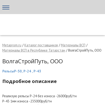
Написать поставщику
МЕТАПРОМ - российский торгово-промышленный портал
Metaprom.ru
/
Каталог поставщиков
/
Материалы ВСП
/
Материалы ВСП в Республике Татарстан
/ ВолгаСтройПуть, ООО
ВолгаСтройПуть, ООО
РельсыР-50, Р-24 , Р-43
Подробное описание
Отмена
Отправить сообщение
Реализую рельсы Р-24 без износа -26000руб/тн
Р-43 1мм износа -235000руб/тн