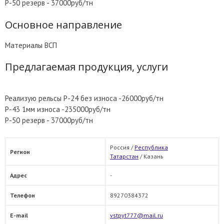
Р-50 резерв - 37000руб/тн
Основное направление
Материалы ВСП
Предлагаемая продукция, услуги
Реализую рельсы Р-24 без износа -26000руб/тн
Р-43 1мм износа -235000руб/тн
Р-50 резерв - 37000руб/тн
Россия /
Республика
Регион
Татарстан
/
Казань
Адрес
-
Телефон
89270384372
E-mail
vstpyt777@mail.ru