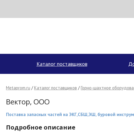
Н
МЕТАПРОМ - российский торгово-промышленный портал
Каталог поставщиков
До
Metaprom.ru
/
Каталог поставщиков
/
Горно-шахтное оборудова
Вектор, ООО
Поставка запасных частей на ЭКГ,СБШ,ЭШ, буровой инстру
Подробное описание