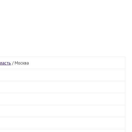
бласть
/
Москва