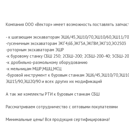
Компания ООО «Вектор» имеет возможность поставлять запчас
- к шагающим экскаваторам ЭШ6/45,ЭШ10/70,ЭШ10/60,ЭШ11/70
-гусеничным экскаваторам ЭКГ4,6Б,ЭКГ5А,ЭКГ8И,ЭКГ10,ЭО2503
-роторным экскаваторам ЭШР
-к буровому станку СБШ 250; 2СБШ-200; 2СБШ-200-40; 3СБШ-20
-к дробильно-размольному оборудованию
-к мельницам МШР,МШЦ,МСЦ
-буровой инструмент к буровым станкам ЭШ6/45,ЭШ10/70,ЭШ10
ЭШ15/90,ЭШ20/90 и всех других их модификаций
А так же комплекты РТИ к буровым станкам СБШ
Рассматриваем сотрудничество с оптовыми покупателями
Минимальные цены! Вся продукция сертифицирована!