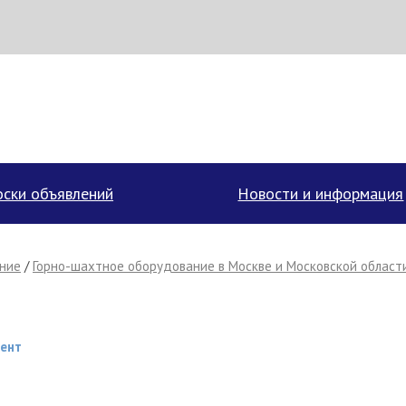
аписать поставщику
ски объявлений
Новости и информация
ние
/
Горно-шахтное оборудование в Москве и Московской област
мент
Отмена
Отправить сообщение