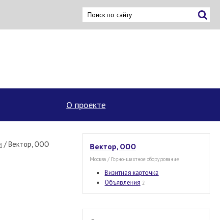
×
О проекте
и
/ Вектор, ООО
Вектор, ООО
Москва / Горно-шахтное оборудование
Визитная карточка
Объявления
2