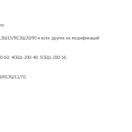
ти:
,ЭШ15/90,ЭШ20/90 и всех других их модификаций
0-60; 4СБШ-200-40; 5СБШ-200-36;
/60,ЭШ11/70,