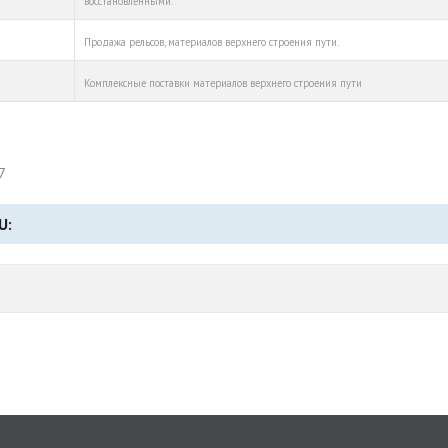
восстановленными.
Продажа рельсов, материалов верхнего строения пути.
Комплексные поставки материалов верхнего строения пути
7
U: