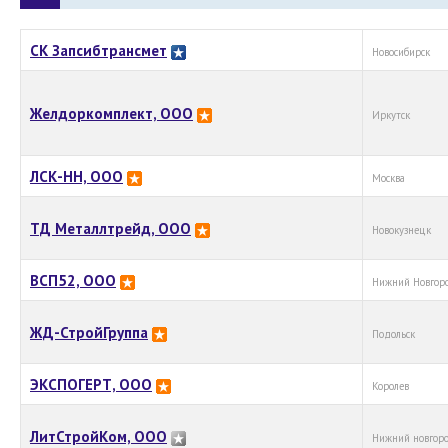
СК Запсибтрансмет
Новосибирск
Желдоркомплект, ООО
Иркутск
ЛСК-НН, ООО
Москва
ТД Металлтрейд, ООО
Новокузнецк
ВСП52, ООО
Нижний Новгор
ЖД-СтройГруппа
Подольск
ЭКСПОГЕРТ, ООО
Королев
ЛитСтройКом, ООО
Нижний новгор