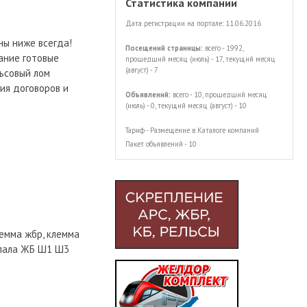
Статистика компании
Дата регистрации на портале: 11.06.2016
ны ниже всегда!
Посещений страницы:
всего - 1992,
ание готовые
прошедший месяц (июль) - 17, текущий месяц
(август) - 7
ьсовый лом
ия договоров и
Объявлений:
всего - 10, прошедший месяц
(июль) - 0, текущий месяц (август) - 10
Тариф - Размещение в Каталоге компаний
Пакет объявлений - 10
лемма жбр, клемма
 шпала ЖБ Ш1 Ш3