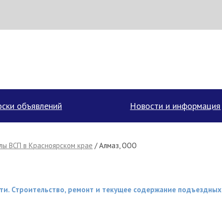
аписать поставщику
ски объявлений
Новости и информация
ы ВСП в Красноярском крае
/ Алмаз, ООО
ти. Строительство, ремонт и текущее содержание подъездных
Отмена
Отправить сообщение