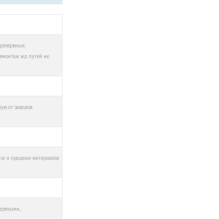
 резервные,
демонтаж жд путей не
мую от заводов
га и продаже материалов
зервными,