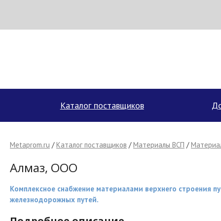
Н
МЕТАПРОМ - российский торгово-промышленный портал
Каталог поставщиков
До
Metaprom.ru
/
Каталог поставщиков
/
Материалы ВСП
/
Материал
Алмаз, ООО
Комплексное снабжение материалами верхнего строения пу
железнодорожных путей.
Подробное описание