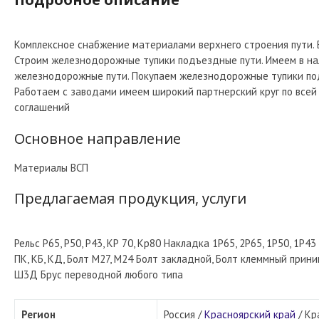
Комплексное снабжение материалами верхнего строения пути. В
Строим железнодорожные тупики подъездные пути. Имеем в на
железнодорожные пути. Покупаем железнодорожные тупики под
Работаем с заводами имеем широкий партнерский круг по всей
соглашений
Основное направление
Материалы ВСП
Предлагаемая продукция, услуги
Рельс Р65, Р50, Р43, КР 70, Кр80 Накладка 1Р65, 2Р65, 1Р50, 1Р
ПК, КБ, КД, Болт М27, М24 Болт закладной, Болт клеммный при
Ш3Д Брус переводной любого типа
Регион
Россия /
Красноярский край
/
Кр