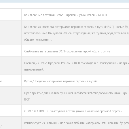
Комплексные поставки Рельс широкой и узкой колеи и МВСП.
Комплексная поставка материалов верхнего строения пути (МВСП) новые, бу,
восстановленные. Выкупаем Рельсы старогодные, жд тупики, осуществляем 
общего пользования.
Снабжение материалами ВСП - скрепления арс-4, жбр и другие
Поставщик Рельс. Продаем Рельсы и ВСП со склада в г. Новокузнецк и напря
изготовителей.
од
Купля/Продажа материалов верхнего строения путей
Предприятие, специализирующиеся в области железнодорожного инжинирин
ВСП
ООО "ЭКСПОГЕРТ" выступает поставщиком в железнодорожной отросли.
комплектует из наличия и под заказ любыми материалы всп - новыми, бу, ре
од