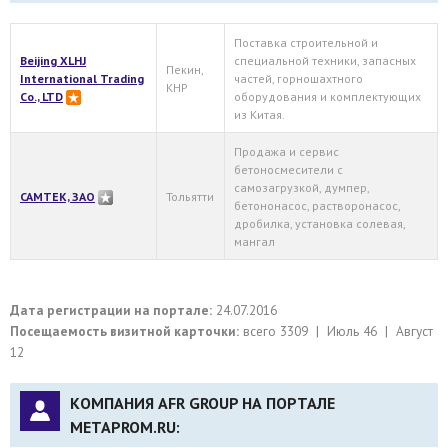
Поставка строительной и
Beijing XLHJ
специальной техники, запасных
Пекин,
International Trading
частей, горношахтного
КНР
Co., LTD
оборудования и комплектующих
из Китая.
Продажа и сервис
бетоносмесители с
самозагрузкой, думпер,
САМТЕК, ЗАО
Тольятти
бетононасос, растворонасос,
дробилка, установка солевая,
мангал
Дата регистрации на портале:
24.07.2016
Посещаемость визитной карточки:
всего 3309 | Июль 46 | Август
12
КОМПАНИЯ AFR GROUP НА ПОРТАЛЕ
METAPROM.RU: