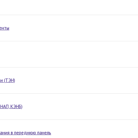
менты
и (ТЭН)
НАП, КЭНБ)
вания в переднюю панель