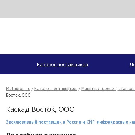
Н
МЕТАПРОМ - российский торгово-промышленный портал
Каталог поставщиков
До
Metaprom.ru
/
Каталог поставщиков
/
Машиностроение, станкос
Восток, ООО
Каскад Восток, ООО
Эксклюзивный поставщик в России и СНГ: инфракрасные на
Подробное описание