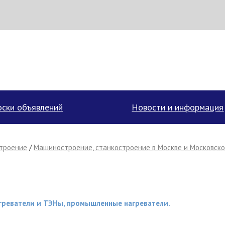
аписать поставщику
ски объявлений
Новости и информация
троение
/
Машиностроение, станкостроение в Москве и Московско
греватели и ТЭНы, промышленные нагреватели.
Отмена
Отправить сообщение