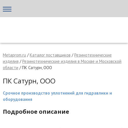
Написать поставщику
МЕТАПРОМ - российский торгово-промышленный портал
Metaprom.ru
/
Каталог поставщиков
/
Резинотехнические
изделия
/
Резинотехнические изделия в Москве и Московской
области
/ ПК Сатурн, ООО
ПК Сатурн, ООО
Срочное производство уплотнений для гидравлики и
оборудования
Подробное описание
Отмена
Отправить сообщение