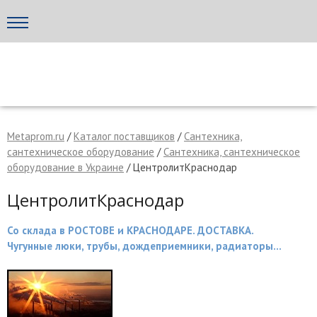
Написать поставщику
МЕТАПРОМ - российский торгово-промышленный портал
Metaprom.ru
/
Каталог поставщиков
/
Сантехника,
сантехническое оборудование
/
Сантехника, сантехническое
оборудование в Украине
/ ЦентролитКраснодар
ЦентролитКраснодар
Со склада в РОСТОВЕ и КРАСНОДАРЕ. ДОСТАВКА.
Чугунные люки, трубы, дождеприемники, радиаторы...
Отмена
Отправить сообщение