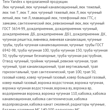
Теги Yandex к предлагаемой продукции.
Люк чугунный, люк чугунный канализационный, люк тяжелый,
люк тип Т, люк Т, люк чугунный тяжелый, люк Л, люк чугунный
легкий, люк тип Л, плавающий люк, телефонный люк ГТС, с
замками, сантехнический люк, ревизионный люк, люк чугунный
ГОСТ 3634-99, дождеприемник, дождеприемник чугунный,
дождеприемник ДБ, дождеприемник ДБ1, дождеприемник ДК,
чугунная решетка, ливневка, ливневая канализация, чугунные
трубы, труба чугунная канализационная, чугунные трубы ГОСТ
6942-98, труба чугунная 100, труба чугунная 150, труба чугунная
50, трубы чугунные безнапорные, труба чугунная раструбная,
Отвод чугунный, тройник чугунный, ревизия чугунная, трап
чугунный, трап канализационный, трап вертикальный, трап
горизонтальный, трап сантехнический, трап 100, трап 50,
газовый ковер, ковер чугунный газовый, ковер больщой газовый,
ковер малый газовый, воронка водосточная, воронка чугунная,
воронка чугунная водосточная, воронка ву, воронка вр,
водоприемная воронка, воронка чугунная 110, каболка, каболка
канализационная, каболка сантехническая, каболка
водопроводная, каболка канат смоляной, радиаторы чугунные,
батареи отопления МС 140-500, радиаторы МС