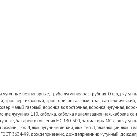
убы чугунные безнапорные, труба чугунная раструбная, Отвод чугунн
й, трап вертикальный, трап горизонтальный, трап сантехнический, т
 ковер малый газовый, воронка водосточная, воронка чугунная, воро
ронка чугунная 110, каболка, каболка канализационная, каболка са
гунные, батареи отопления МС 140-500, радиаторы МС Люк чугунны
тяжелый, люк Л, люк чугунный легкий, люк тип Л, плавающий люк, т
ый ГОСТ 3634-99, дождеприемник, дождеприемник чугунный, дождеп