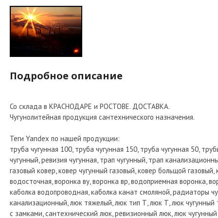
Подробное описание
Со склада в КРАСНОДАРЕ и РОСТОВЕ. ДОСТАВКА.
Чугунолитейная продукция сантехнического назначения.
Теги Yandex по нашей продукции:
труба чугунная 100, труба чугунная 150, труба чугунная 50, тр
чугунный, ревизия чугунная, трап чугунный, трап канализационны
газовый ковер, ковер чугунный газовый, ковер больщой газовый,
водосточная, воронка ву, воронка вр, водоприемная воронка, во
каболка водопроводная, каболка канат смоляной, радиаторы чу
канализационный, люк тяжелый, люк тип Т, люк Т, люк чугунный 
с замками, сантехнический люк, ревизионный люк, люк чугунн