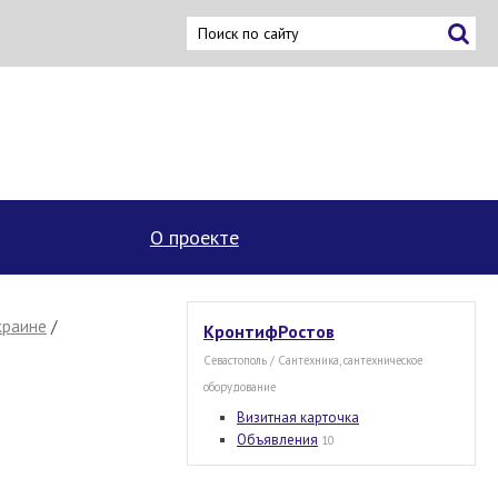
×
О проекте
краине
/
КронтифРостов
Севастополь / Сантехника, сантехническое
оборудование
Визитная карточка
Объявления
10