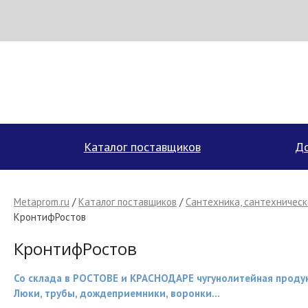
Н
МЕТАПРОМ - российский торгово-промышленный портал
Каталог поставщиков
До
Metaprom.ru
/
Каталог поставщиков
/
Сантехника, сантехничес
КронтифРостов
КронтифРостов
Со склада в РОСТОВЕ и КРАСНОДАРЕ чугунолитейная проду
Люки, трубы, дождеприемники, воронки...