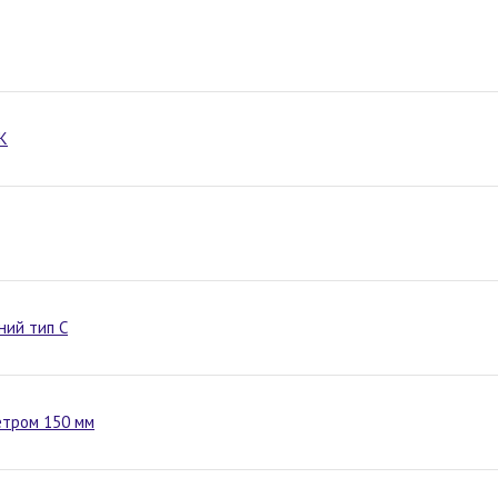
К
ний тип С
етром 150 мм