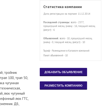
Статистика компании
Дата регистрации на портале: 11.12.2014
Посещений страницы:
всего - 2377,
прошедший месяц (июль) - 16, текущий месяц
(август) - 6
Объявлений:
всего - 10, прошедший месяц
(июль) - 0, текущий месяц (август) - 10
Тариф - Размещение в Каталоге компаний
Пакет объявлений - 10
ый, тройник
рап 100, трап 50,
нка чугунная
нтехническая,
й, люк чугунный
елефонный люк ГТС,
риемник ДБ,