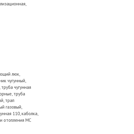
ализационная,
ающий люк,
ик чугунный,
 труба чугунная
порные, труба
й, трап
ый газовый,
унная 110, каболка,
еи отопления МС