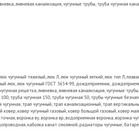
евка, ливневая канализация, чугунные трубы, труба чугунная кан
люк чугунный тяжелый, люк Л, люк чугунный легкий, люк тип Л, плав
ный люк, люк чугунный ГОСТ 3634-99, дождеприемник, дождеприемн
унная решетка, ливневка, ливневая канализация, чугунные трубы,
100, труба чугунная 150, труба чугунная 50, трубы чугунные безна
я чугунная, трап чугунный, трап канализационный, трап вертикальны
й ковер, ковер чугунный газовый, ковер больщой газовый, ковер мал
точная, воронка ву, воронка вр, водоприемная воронка, воронка чуг
допроводная, каболка канат смоляной, радиаторы чугунные, батар