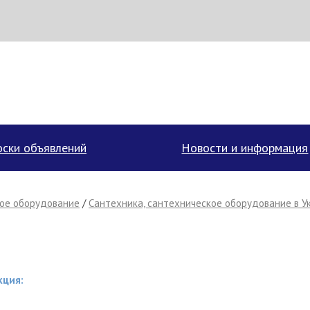
аписать поставщику
ски объявлений
Новости и информация
кое оборудование
/
Сантехника, сантехническое оборудование в У
кция:
Отмена
Отправить сообщение