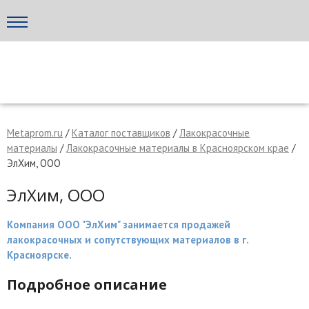
Написать поставщику
МЕТАПРОМ - российский торгово-промышленный портал
Metaprom.ru
/
Каталог поставщиков
/
Лакокрасочные
материалы
/
Лакокрасочные материалы в Красноярском крае
/
ЭлХим, ООО
ЭлХим, ООО
Компания ООО "ЭлХим" занимается продажей
лакокрасочных и сопутствующих материалов в г.
Красноярске.
Отмена
Отправить сообщение
Подробное описание