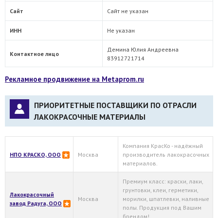
Сайт
Сайт не указан
ИНН
Не указан
Демина Юлия Андреевна
Контактное лицо
83912721714
Рекламное продвижение на Metaprom.ru
ПРИОРИТЕТНЫЕ ПОСТАВЩИКИ ПО ОТРАСЛИ
ЛАКОКРАСОЧНЫЕ МАТЕРИАЛЫ
Компания КрасКо - надёжный
НПО КРАСКО, ООО
Москва
производитель лакокрасочных
материалов.
Премиум класс: краски, лаки,
грунтовки, клеи, герметики,
Лакокрасочный
Москва
морилки, шпатлевки, наливные
завод Радуга, ООО
полы. Продукция под Вашим
брендом!