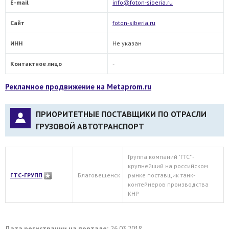
E-mail
info@foton-siberia.ru
Сайт
foton-siberia.ru
ИНН
Не указан
Контактное лицо
-
Рекламное продвижение на Metaprom.ru
ПРИОРИТЕТНЫЕ ПОСТАВЩИКИ ПО ОТРАСЛИ
ГРУЗОВОЙ АВТОТРАНСПОРТ
Группа компаний "ГТС" -
крупнейший на российском
ГТС-ГРУПП
Благовещенск
рынке поставщик танк-
контейнеров производства
КНР
Дата регистрации на портале:
26.03.2018