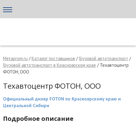
Написать поставщику
МЕТАПРОМ - российский торгово-промышленный портал
Metaprom.ru
/
Каталог поставщиков
/
Грузовой автотранспорт
/
Грузовой автотранспорт в Красноярском крае
/ Техавтоцентр
ФОТОН, ООО
Техавтоцентр ФОТОН, ООО
Официальный дилер FOTON по Красноярскому краю и
Центральной Сибири
Подробное описание
Отмена
Отправить сообщение