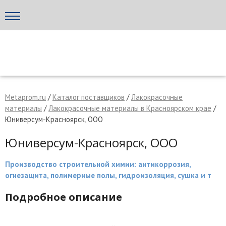
Написать поставщику
МЕТАПРОМ - российский торгово-промышленный портал
Metaprom.ru
/
Каталог поставщиков
/
Лакокрасочные
материалы
/
Лакокрасочные материалы в Красноярском крае
/
Юниверсум-Красноярск, ООО
Юниверсум-Красноярск, ООО
Производство строительной химии: антикоррозия,
огнезащита, полимерные полы, гидроизоляция, сушка и т
Подробное описание
Отмена
Отправить сообщение