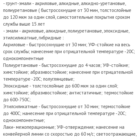
- грунт-эмали - акриловые, алкидные, алкидно-уретановые,
полиуретановые ( быстросохнущие от 30 мин, толстослойные
до 120 мкм за один слой, самостоятельные покрытия сроком
службы выше 15 лет
- эмали - акриловые, алкидные, полиуретановые, эпоксидные,
этилсиликатные, гибридные :
Акриловые - быстросохнущие от 30 мин; УФ-стойкие на весь
срок службы; нанесение при отрицательной температуре -20С;
однокомпонентные
Полиуретановые - быстросохнущие до 4 часов; УФ-стойкие;
химстойкие; абразивостойкие; нанесение при отрицательной
температуре -20С; полуглянцевые;
Эпоксидные - толстослойные до 600 мкм за один слой;
химстойкие; абразивостойкие; антистатичные; термостойкие
до 600-750С;
Этилсиликатные - быстросохнущие от 30 мин; термостойкие
до 400С; нанесение при отрицательной температуре -20С;
однокомпонентные;
Лаки- межоперационные; УФ-отверждения; нанесение на
конвейерной линии со скоростью до 60 м/с; светоотражающие,