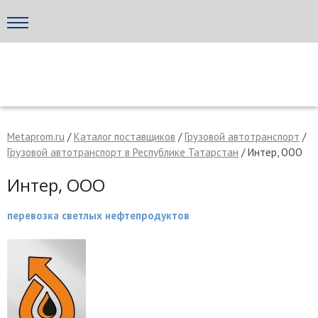
Написать поставщику
МЕТАПРОМ - российский торгово-промышленный портал
Metaprom.ru
/
Каталог поставщиков
/
Грузовой автотранспорт
/
Грузовой автотранспорт в Республике Татарстан
/ Интер, ООО
Интер, ООО
перевозка светлых нефтепродуктов
Отмена
Отправить сообщение