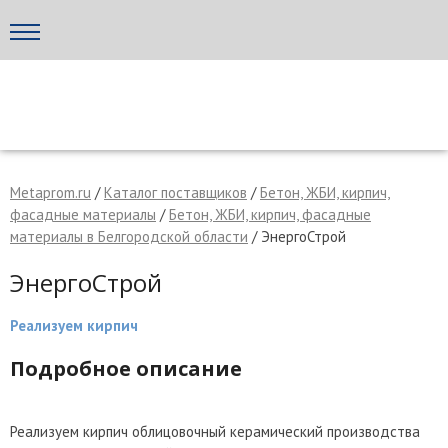
Написать поставщику
МЕТАПРОМ - российский торгово-промышленный портал
Metaprom.ru
/
Каталог поставщиков
/
Бетон, ЖБИ, кирпич,
фасадные материалы
/
Бетон, ЖБИ, кирпич, фасадные
материалы в Белгородской области
/ ЭнергоСтрой
ЭнергоСтрой
Реализуем кирпич
Подробное описание
Отмена
Отправить сообщение
Реализуем кирпич облицовочный керамический производства