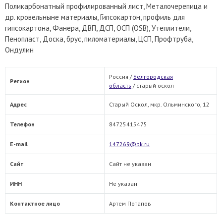
Поликарбонатный профилированный лист, Металочерепица и
др. кровельныне материалы, Гипсокартон, профиль для
гипсокартона, Фанера, ДВП, ДСП, ОСП (OSB), Утеплители,
Пенопласт, Доска, брус, пиломатериалы, ЦСП, Профтруба,
Ондулин
Россия /
Белгородская
Регион
область
/
старый оскол
Адрес
Старый Оскол, мкр. Ольминского, 12
Телефон
84725415475
E-mail
147269@bk.ru
Сайт
Сайт не указан
ИНН
Не указан
Контактное лицо
Артем Потапов