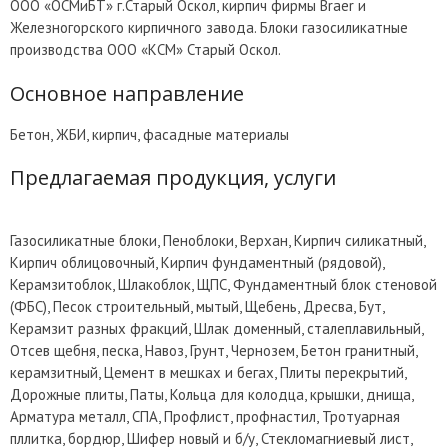
ООО «ОСМиБТ» г.Старый Оскол, кирпич фирмы Braer и
Железногорского кирпичного завода. Блоки газосиликатные
производства ООО «КСМ» Старый Оскол.
Основное направление
Бетон, ЖБИ, кирпич, фасадные материалы
Предлагаемая продукция, услуги
Газосиликатные блоки, Пеноблоки, Верхан, Кирпич силикатный,
Кирпич облицовочный, Кирпич фундаментный (рядовой),
Керамзитоблок, Шлакоблок, ЩПС, Фундаментный блок стеновой
(ФБС), Песок строительный, мытый, Щебень, Дресва, Бут,
Керамзит разных фракций, Шлак доменный, сталеплавильный,
Отсев щебня, песка, Навоз, Грунт, Чернозем, Бетон гранитный,
керамзитный, Цемент в мешках и бегах, Плиты перекрытий,
Дорожные плиты, Паты, Кольца для колодца, крышки, днища,
Арматура металл, СПА, Профлист, профнастил, Тротуарная
пллитка, бордюр, Шифер новый и б/у, Стекломагниевый лист,