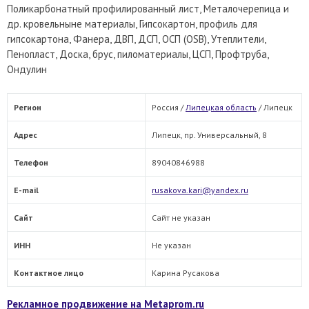
Поликарбонатный профилированный лист, Металочерепица и
др. кровельныне материалы, Гипсокартон, профиль для
гипсокартона, Фанера, ДВП, ДСП, ОСП (OSB), Утеплители,
Пенопласт, Доска, брус, пиломатериалы, ЦСП, Профтруба,
Ондулин
Регион
Россия /
Липецкая область
/
Липецк
Адрес
Липецк, пр. Универсальный, 8
Телефон
89040846988
E-mail
rusakova.kari@yandex.ru
Сайт
Сайт не указан
ИНН
Не указан
Контактное лицо
Карина Русакова
Рекламное продвижение на Metaprom.ru