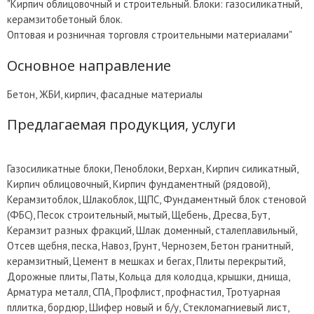
"Кирпич облицовочный и строительный. Блоки: газосиликатный,
керамзитобетоный блок.
Оптовая и розничная торговля строительными материалами"
Основное направление
Бетон, ЖБИ, кирпич, фасадные материалы
Предлагаемая продукция, услуги
Газосиликатные блоки, Пеноблоки, Верхан, Кирпич силикатный,
Кирпич облицовочный, Кирпич фундаментный (рядовой),
Керамзитоблок, Шлакоблок, ЩПС, Фундаментный блок стеновой
(ФБС), Песок строительный, мытый, Щебень, Дресва, Бут,
Керамзит разных фракций, Шлак доменный, сталеплавильный,
Отсев щебня, песка, Навоз, Грунт, Чернозем, Бетон гранитный,
керамзитный, Цемент в мешках и бегах, Плиты перекрытий,
Дорожные плиты, Паты, Кольца для колодца, крышки, днища,
Арматура металл, СПА, Профлист, профнастил, Тротуарная
пллитка, бордюр, Шифер новый и б/у, Стекломагниевый лист,