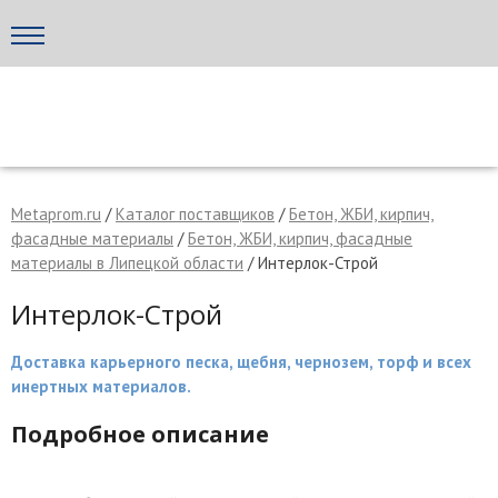
Написать поставщику
МЕТАПРОМ - российский торгово-промышленный портал
Metaprom.ru
/
Каталог поставщиков
/
Бетон, ЖБИ, кирпич,
фасадные материалы
/
Бетон, ЖБИ, кирпич, фасадные
материалы в Липецкой области
/ Интерлок-Строй
Интерлок-Строй
Доставка карьерного песка, щебня, чернозем, торф и всех
инертных материалов.
Подробное описание
Отмена
Отправить сообщение