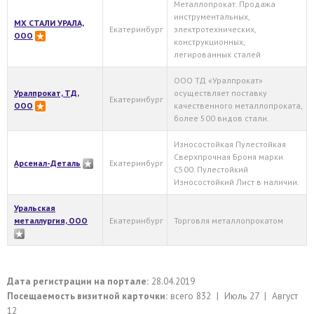
Металлопрокат. Продажа
инструментальных,
МХ СТАЛИ УРАЛА,
Екатеринбург
электротехнических,
ООО
конструкционных,
легированных сталей
ООО ТД «Уралпрокат»
Уралпрокат, ТД,
осуществляет поставку
Екатеринбург
ООО
качественного металлопроката,
более 500 видов стали.
Износостойкая Пулестойкая
Сверхпрочная Броня марки
Арсенал-Деталь
Екатеринбург
С500. Пулестойкий
Износостойкий Лист в наличии.
Уральская
металлургия, ООО
Екатеринбург
Торговля металлопрокатом
Дата регистрации на портале:
28.04.2019
Посещаемость визитной карточки:
всего 832 | Июль 27 | Август
12