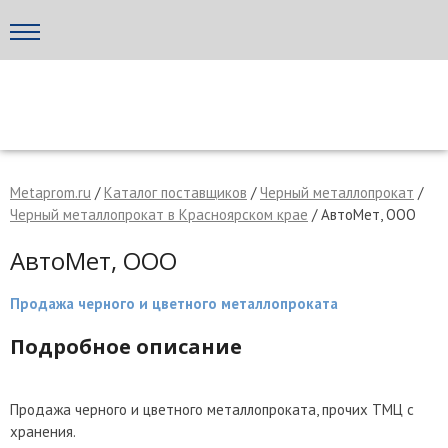
Написать поставщику
МЕТАПРОМ - российский торгово-промышленный портал
Metaprom.ru
/
Каталог поставщиков
/
Черный металлопрокат
/
Черный металлопрокат в Красноярском крае
/ АвтоМет, ООО
АвтоМет, ООО
Продажа черного и цветного металлопроката
Подробное описание
Отмена
Отправить сообщение
Продажа черного и цветного металлопроката, прочих ТМЦ с
хранения.