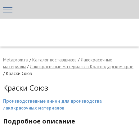
Написать поставщику
МЕТАПРОМ - российский торгово-промышленный портал
Metaprom.ru
/
Каталог поставщиков
/
Лакокрасочные
материалы
/
Лакокрасочные материалы в Краснодарском крае
/ Краски Союз
Краски Союз
Производственные линии для производства
лакокрасочных материалов
Подробное описание
Отмена
Отправить сообщение