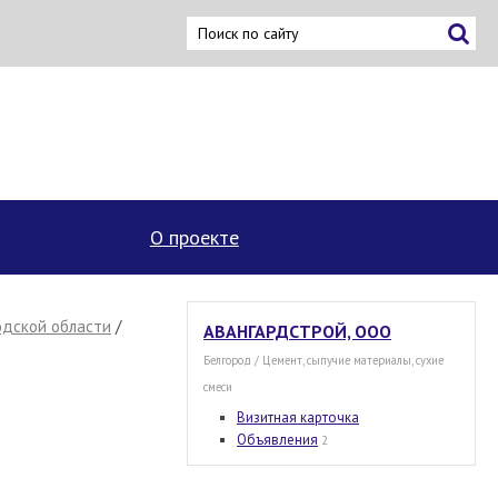
×
О проекте
одской области
/
АВАНГАРДСТРОЙ, ООО
Белгород / Цемент, сыпучие материалы, сухие
смеси
Визитная карточка
Объявления
2