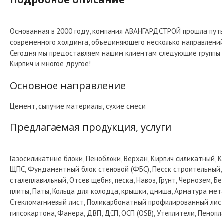
Основанная в 2000 году, компания АВАНГАРДСТРОЙ прошла путь
современного холдинга, объединяющего несколько направлений
Сегодня мы предоставляем нашим клиентам следующие группы то
Кирпич и многое другое!
Основное направление
Цемент, сыпучие материалы, сухие смеси
Предлагаемая продукция, услуги
Газосиликатные блоки, Пеноблоки, Верхан, Кирпич силикатный,
ЩПС, Фундаментный блок стеновой (ФБС), Песок строительный,
сталеплавильный, Отсев щебня, песка, Навоз, Грунт, Чернозем,
плиты, Паты, Кольца для колодца, крышки, днища, Арматура мет
Стекломагниевый лист, Поликарбонатный профилированный лист
гипсокартона, Фанера, ДВП, ДСП, ОСП (OSB), Утеплители, Пенопл