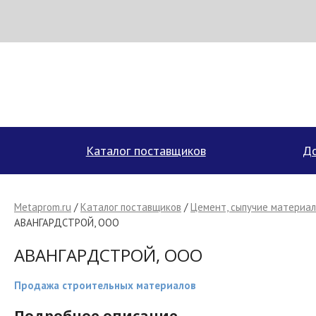
Н
МЕТАПРОМ - российский торгово-промышленный портал
Каталог поставщиков
До
Metaprom.ru
/
Каталог поставщиков
/
Цемент, сыпучие материал
АВАНГАРДСТРОЙ, ООО
АВАНГАРДСТРОЙ, ООО
Продажа строительных материалов
Подробное описание