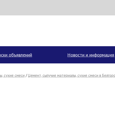
аписать поставщику
ски объявлений
Новости и информация
ы, сухие смеси
/
Цемент, сыпучие материалы, сухие смеси в Белгор
Отмена
Отправить сообщение