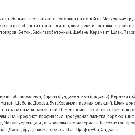
 от небольшого розничного продавца на одной из Московских гру
 работы в области строительства, логистики и поставке строител
варов: Бетон, Блок газобетонный, Щебень, Керамзит, Шлак, Песок,
 Кирпич облицовочный, Кирпич фундаментный (рядовой), Керамзитоб
 мытый, Щебень, Дресва, Бут, Керамзит разных фракций, Шлак дом
 Бетон гранитный, керамзитный, Цемент в мешках и бегах, Плиты пе
алл, СПА, Профлист, профнастил, Тротуарная пллитка, бордюр, Шифе
, Металочерепица и др. кровельныне материалы, Гипсокартон, про
аст, Доска, брус, пиломатериалы, ЦСП, Профтруба, Ондулин