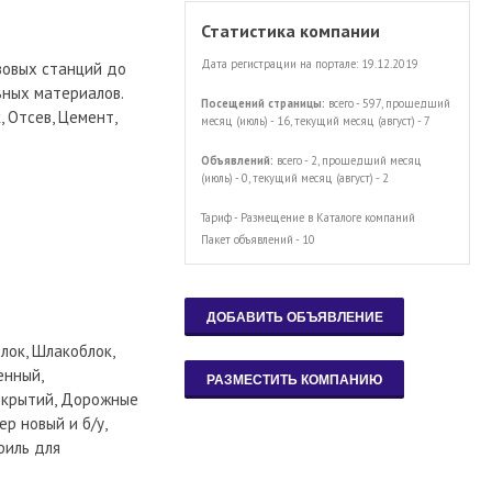
Статистика компании
Дата регистрации на портале: 19.12.2019
зовых станций до
ьных материалов.
Посещений страницы:
всего - 597, прошедший
 Отсев, Цемент,
месяц (июль) - 16, текущий месяц (август) - 7
Объявлений:
всего - 2, прошедший месяц
(июль) - 0, текущий месяц (август) - 2
Тариф - Размещение в Каталоге компаний
Пакет объявлений - 10
лок, Шлакоблок,
енный,
рекрытий, Дорожные
р новый и б/у,
филь для