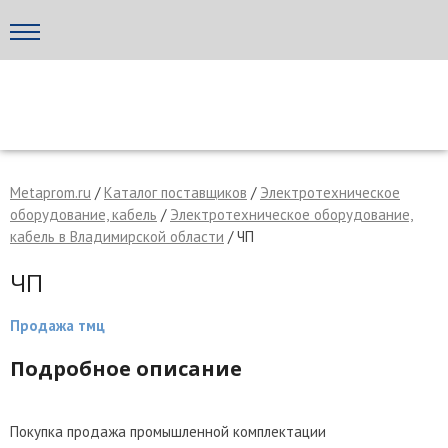
Написать поставщику
МЕТАПРОМ - российский торгово-промышленный портал
Metaprom.ru
/
Каталог поставщиков
/
Электротехническое
оборудование, кабель
/
Электротехническое оборудование,
кабель в Владимирской области
/ ЧП
ЧП
Продажа тмц
Подробное описание
Отмена
Отправить сообщение
Покупка продажа промышленной комплектации