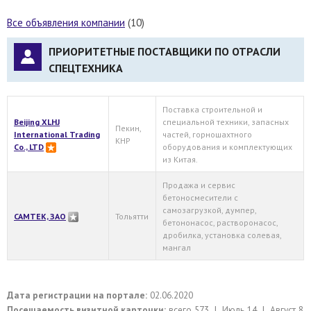
Все объявления компании
(10)
ПРИОРИТЕТНЫЕ ПОСТАВЩИКИ ПО ОТРАСЛИ
СПЕЦТЕХНИКА
Поставка строительной и
Beijing XLHJ
специальной техники, запасных
Пекин,
International Trading
частей, горношахтного
КНР
Co., LTD
оборудования и комплектующих
из Китая.
Продажа и сервис
бетоносмесители с
самозагрузкой, думпер,
САМТЕК, ЗАО
Тольятти
бетононасос, растворонасос,
дробилка, установка солевая,
мангал
Дата регистрации на портале:
02.06.2020
Посещаемость визитной карточки:
всего 573 | Июль 14 | Август 8