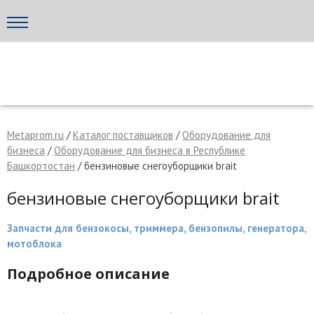
Написать поставщику
МЕТАПРОМ - российский торгово-промышленный портал
Metaprom.ru
/
Каталог поставщиков
/
Оборудование для
бизнеса
/
Оборудование для бизнеса в Республике
Башкортостан
/ бензиновые снегоуборщики brait
бензиновые снегоуборщики brait
Запчасти для бензокосы, триммера, бензопилы, генератора,
мотоблока
Подробное описание
Отмена
Отправить сообщение