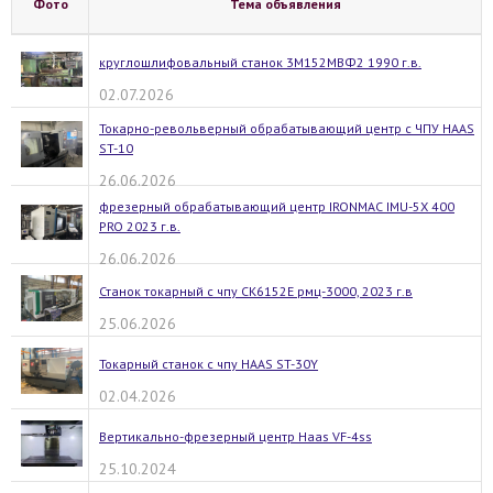
Фото
Тема объявления
круглошлифовальный станок 3М152МВФ2 1990 г.в.
02.07.2026
Токарно-револьверный обрабатывающий центр с ЧПУ HAAS
ST-10
26.06.2026
фрезерный обрабатывающий центр IRONMAC IMU-5X 400
PRO 2023 г.в.
26.06.2026
Станок токарный с чпу CK6152E рмц-3000, 2023 г.в
25.06.2026
Токарный станок с чпу HAAS ST-30Y
02.04.2026
Вертикально-фрезерный центр Haas VF-4ss
25.10.2024